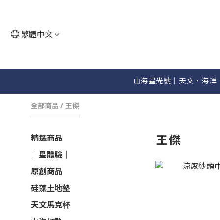
繁體中文
山海星光號│天文．海洋
全部商品
/
王傑
王傑
精選商品
│星體驗│
原創商品
硅藻土地墊
天文馬克杯