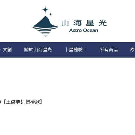
．文創
關於山海星光
│星體驗│
所有商品
原