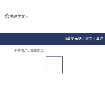
繁體中文
山海星光號│天文．海洋
全部商品
/
原創商品