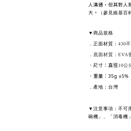
人溝通，但其對人
大。
（參見維基百
▼
商品規格
．正面
材質：
430
．
底面材質：EVA
．尺寸：直徑
10公
．重量：35g ±5%
．產地：台灣
▼
注意事項：不可
碗機」、「消毒機