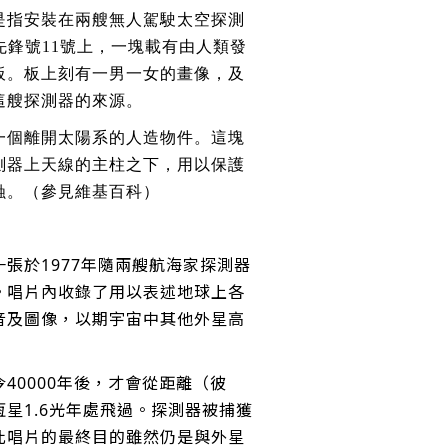
是指安裝在兩艘無人駕駛太空探測
先鋒號11號上，一塊載有由人類發
板。板上刻有一男一女的畫像，及
這艘探測器的來源。
一個離開太陽系的人造物件。這塊
測器上天線的主柱之下，用以保護
蝕。（參見維基百科）
張於1977年隨兩艘航海家探測器
。唱片內收錄了用以表述地球上各
音及圖像，以期宇宙中其他外星高
40000年後，才會從距離（彼
星1.6光年處飛過。探測器被捕獲
此唱片的最終目的雖然仍是與外星