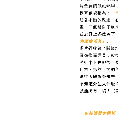
塊金質的蝕刻銘牌
後來被統稱為：
「
隨著不斷的改進，
畫一口氣發射了航海
並於其上各放置了
海家金唱片」
。
唱片裡收錄了關於
圖像顯而易見，就
將近半個世紀後，
目標，造訪了遙遠
續往太陽系外飛去
不知道外星人什麼
就能擁有一塊！（沒
─
─
─
─
─
─
─
─
─
．先鋒號鍍金鋁板