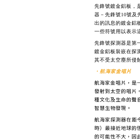
先鋒號鍍金鋁板，
器－先鋒號10號及
出的訊息的鍍金鋁
一些符號用以表示
先鋒號探測器是第
鍍金鋁板裝嵌在探
其不受太空塵所侵
．航海家金唱片
航海家金唱片，是一
發射到太空的唱片
種文化及生命的聲
智慧生物發現。
航海家探測器在距今
時）最接近地球的恆
的可能性不大，因