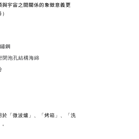
類與宇宙之間關係的象徵意義更
科）
不鏽鋼
密閉泡孔結構海綿
分
用於「微波爐」、「烤箱」、「洗
」。