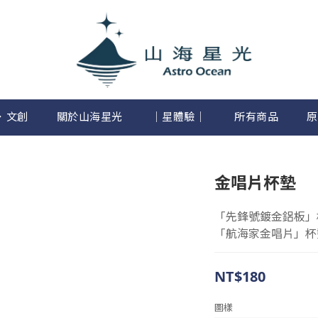
．文創
關於山海星光
│星體驗│
所有商品
原
金唱片杯墊
「先鋒號鍍金鋁板」
「航海家金唱片」杯
NT$180
圖樣