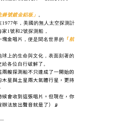
，
先鋒號鍍金鋁板」
。
在1977年，美國的無人太空探測計
家1號和2號探測船，
一塊金唱片
「
航
，便是聞名世界的
地球上的生命與文化，表面刻著的
交給各位自行破解了。
這兩艘探測船不只達成了一開始的
的木星與土星兩大氣體行星，更持
。
時候會收到這張唱片。但現在，你
辦法放出聲音就是了）📡
─