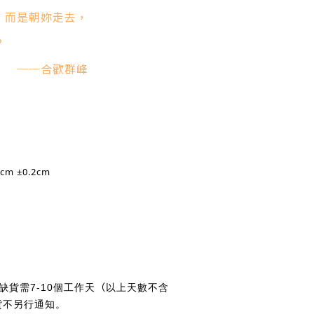
，而是朝妳走去，
？
歡群峰
4cm
±0.2cm
（
缺貨需7-10個工作天
以上天數不含
貨不另行通知。