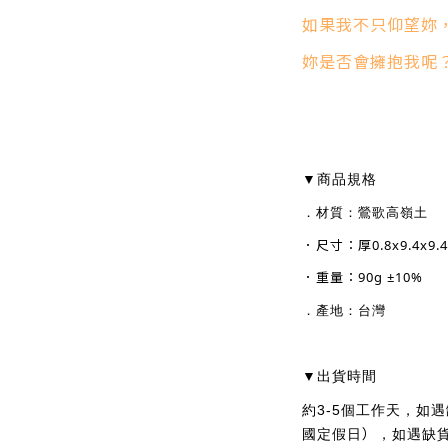
如果我不只仰望妳
妳是否會擁抱我呢
──合
商品規格
▼
．
材質：鶯歌高嶺土
．尺寸：
厚0.8x
9.4x9.
．重量：90g
±
10%
．產地：台灣
出貨時間
▼
約3-5個工作天，如遇
）
國定假日
，如遇缺