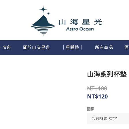
．文創
關於山海星光
│星體驗│
所有商品
原
山海系列杯墊
NT$180
NT$120
圖樣