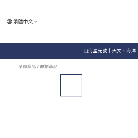
繁體中文
山海星光號│天文．海洋
全部商品
/
原創商品